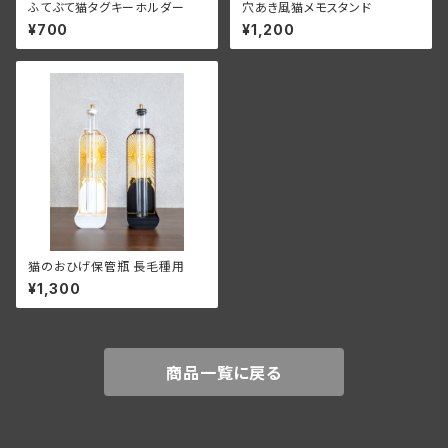
ふてぶて猫タグキーホルダー
穴あき風猫メモスタンド
¥700
¥1,200
猫のおひげ保管瓶 長毛種用
¥1,300
商品一覧に戻る